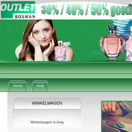
Home
Help
WINKELWAGEN
Winkelwagen is leeg