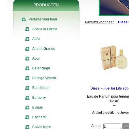
PRODUCTEN
Parfums voor haar
Parfums voor haar
|
Diesel
Acqua di Parma
Alaïa
Ariana Grande
Avon
Balenciaga
Bottega Veneta
Boucheron
Diesel - Fuel for Life ed
Eau de Parfum pour femme
Burberry
spray
...
Bvlgari
Artikel tijdelijk niet lev
Cacharel
Aantal
Calvin Klein