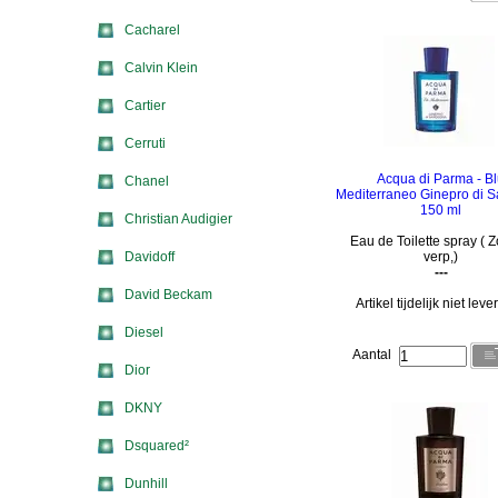
Cacharel
Calvin Klein
Cartier
Cerruti
Acqua di Parma - B
Chanel
Mediterraneo Ginepro di 
150 ml
Christian Audigier
Eau de Toilette spray ( 
Davidoff
verp,)
---
David Beckam
Artikel tijdelijk niet lev
Diesel
Aantal
Dior
DKNY
Dsquared²
Dunhill