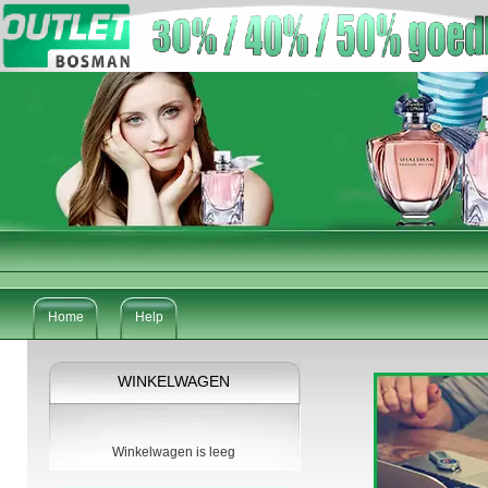
Home
Help
WINKELWAGEN
Winkelwagen is leeg