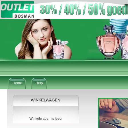
Home
Help
WINKELWAGEN
Winkelwagen is leeg