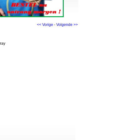
<< Vorige
-
Volgende >>
pray