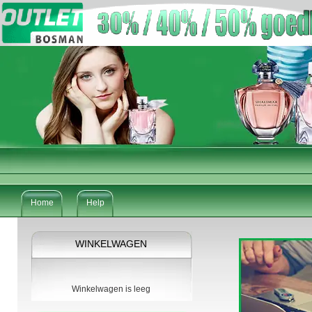
Home
Help
WINKELWAGEN
Winkelwagen is leeg