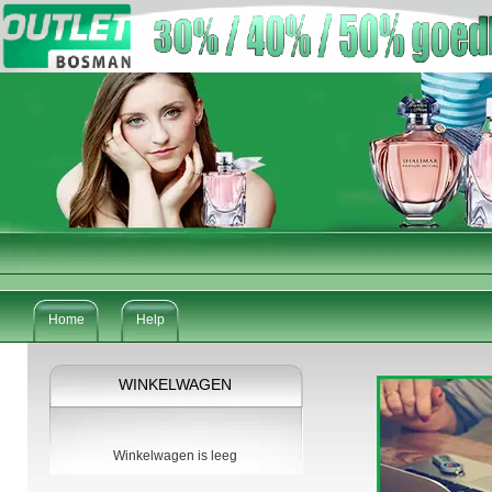
Home
Help
WINKELWAGEN
Winkelwagen is leeg