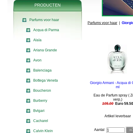
PRODUCTEN
Parfums voor haar
Parfums voor haar
|
Giorgi
Acqua di Parma
Alaïa
Ariana Grande
Avon
Balenciaga
Bottega Veneta
Giorgio Armani - Acqua di 
ml
Boucheron
Eau de Parfum spray ( 
verp,)
Burberry
105.00
Euro 59.5
Bvlgari
Artikel leverbaar
Cacharel
Aantal
Calvin Klein