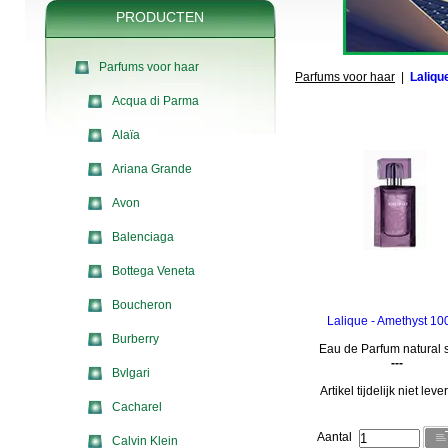
PRODUCTEN
Parfums voor haar
Parfums voor haar
|
Laliqu
Acqua di Parma
Alaïa
Ariana Grande
Avon
Balenciaga
Bottega Veneta
Boucheron
Lalique - Amethyst 10
Burberry
Eau de Parfum natural 
---
Bvlgari
Artikel tijdelijk niet lev
Cacharel
Aantal
Calvin Klein