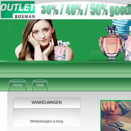
Home
Help
WINKELWAGEN
Winkelwagen is leeg