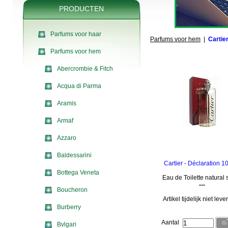
PRODUCTEN
Parfums voor haar
Parfums voor hem
|
Cartie
Parfums voor hem
Abercrombie & Fitch
Acqua di Parma
Aramis
Armaf
Azzaro
Baldessarini
Cartier - Déclaration 1
Bottega Veneta
Eau de Toilette natural 
---
Boucheron
Artikel tijdelijk niet lev
Burberry
Aantal
Bvlgari