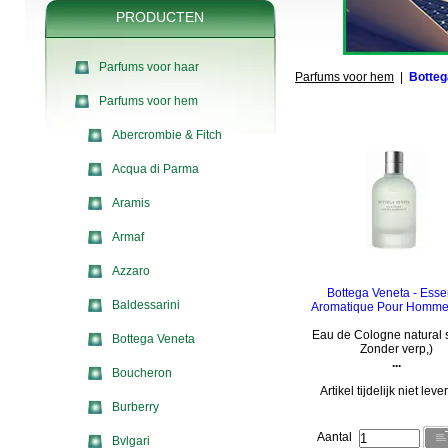
PRODUCTEN
Parfums voor haar
Parfums voor hem
|
Botteg
Parfums voor hem
Abercrombie & Fitch
Acqua di Parma
Aramis
Armaf
Azzaro
Bottega Veneta - Ess
Baldessarini
Aromatique Pour Homme
Eau de Cologne natural s
Bottega Veneta
Zonder verp,)
...
Boucheron
Artikel tijdelijk niet lev
Burberry
Aantal
Bvlgari