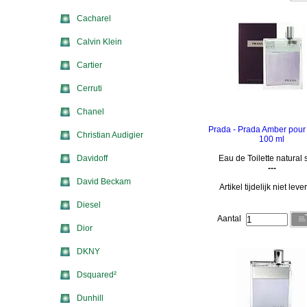
Cacharel
Calvin Klein
Cartier
Cerruti
Chanel
Prada - Prada Amber pou
Christian Audigier
100 ml
Davidoff
Eau de Toilette natural 
---
David Beckam
Artikel tijdelijk niet lev
Diesel
Aantal
Dior
DKNY
Dsquared²
Dunhill