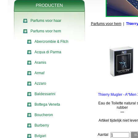
PRODUCTEN
Parfums voor haar
Parfums voor hem
|
Thierr
Parfums voor hem
Abercrombie & Fitch
Acqua di Parma
Aramis
Armaf
Azzaro
Baldessarini
Thierry Mugler - A*Men 
Eau de Toilette natural 
Bottega Veneta
rubber
---
Boucheron
Artikel tijdelijk niet lev
Burberry
Aantal
Bvlgari